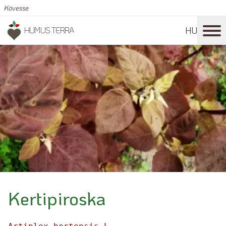
Kövesse
HU
HUMUS TERRA
Kertipiroska