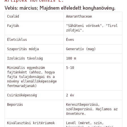
Artiplex hortensis L.
Vetés: március; Majdnem elfeledett konyhanövény.
Család
Amaranthaceae
Fajták
"Săhăteni vörösek", "Tirol
zöldjei".
Életciklus
Éves
Szaporítás módja
Generatív (mag)
Izolációs távolság
100 m
Minimális egyedszám
5-10
fajtánként (ahhoz, hogya
fajta tulajdonságai és a
növény ellenállóképessége
fentmaradjanak)
Csirázóképesség
2 év
Beporzás
Keresztbeporzású,
szélbeporzású. Hajlamos az
önvetésre.
Kiválasztási kritériumok
Levél (méret, szín,