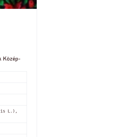
ék Közép-
ris L.),