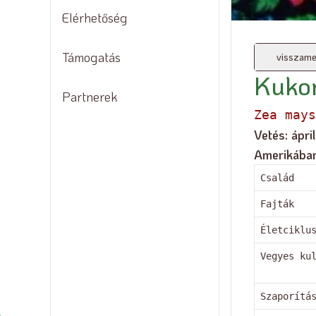
Magok
Elérhetőség
Támogatás
visszame
Kuko
Partnerek
Zea mays
Vetés: ápri
Amerikában.
Család
Fajták
Életciklu
Vegyes ku
Szaporítá