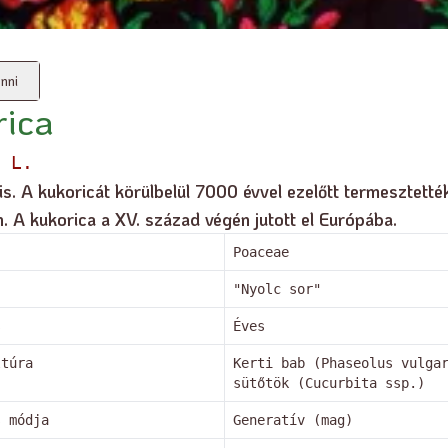
nni
rica
 L.
lis. A kukoricát körülbelül 7000 évvel ezelőtt termesztett
 A kukorica a XV. század végén jutott el Európába.
Poaceae
"Nyolc sor"
s
Éves
ltúra
Kerti bab (Phaseolus vulga
sütőtök (Cucurbita ssp.)
s módja
Generatív (mag)