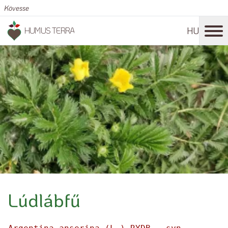
Kövesse
HU
HUMUS TERRA
Lúdlábfű