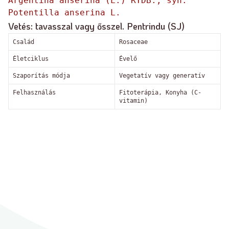
Argentina anserina (L.) RYDB., syn.
Potentilla anserina L.
Vetés: tavasszal vagy ősszel. Pentrindu (SJ)
Család
Rosaceae
Életciklus
Évelő
Szaporítás módja
Vegetatív vagy generatív
Felhasználás
Fitoterápia, Konyha (C-
vitamin)