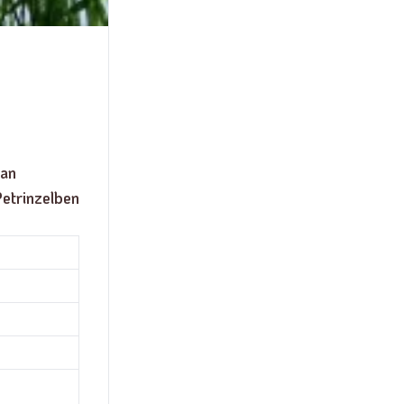
ban
etrinzelben