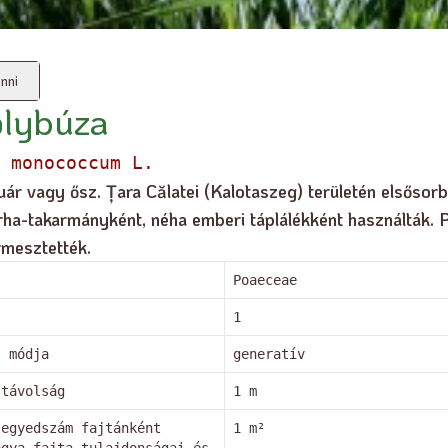
nni
ölybúza
 monococcum L.
uár vagy ősz. Țara Călatei (Kalotaszeg) területén elsősor
ha-takarmányként, néha emberi táplálékként használták. P
rmesztették.
Poaeceae
s
1
s módja
generatív
 távolság
1 m
 egyedszám fajtánként
1 m²
ogya fajta tulajdonságai és