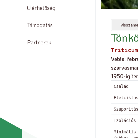
Magok
Elérhetőség
Támogatás
visszame
Tönk
Partnerek
Triticum
Vetés: febr
szarvasmar
1950-ig te
Család
Életciklu
Szaporítá
Izolációs
Minimális
(ahhoz, h