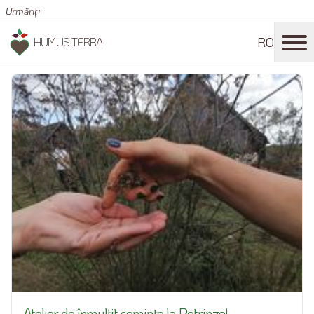
Urmăriți
RO
HUMUS TERRA
Atelier de înmulțit semințe la Petrinzel