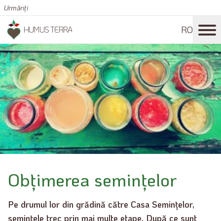
Urmăriți
RO
HUMUS TERRA
Obțimerea semințelor
Pe drumul lor din grădină către Casa Semințelor,
semințele trec prin mai multe etape. După ce sunt