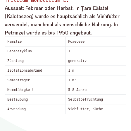
Triticum monococcum L.
Aussaat: Februar oder Herbst. In Țara Călatei
(Kalotaszeg) wurde es hauptsächlich als Viehfutter
verwendet, manchmal als menschliche Nahrung. In
Petrinzel wurde es bis 1950 angebaut.
Familie
Poaeceae
Lebenszyklus
1
Züchtung
generativ
Isolationsabstand
1 m
Samenträger
1 m²
Keimfähigkeit
5-8 Jahre
Bestäubung
Selbstbefruchtung
Anwendung
Viehfutter, Küche