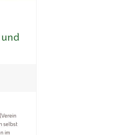
 und
(Verein
n selbst
n im