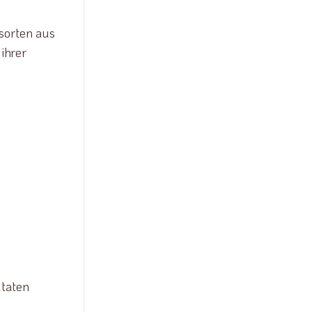
nsorten aus
ihrer
utaten