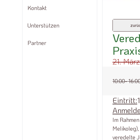
Saatgut
Kontakt
Unterstützen
zurü
Vere
Partner
Praxi
21. Mär
10:00
- 16:0
Eintritt:
Anmelde
Im Rahmen 
Melikoleg),
veredelte 