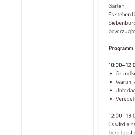
Garten.
Es stehen U
Siebenbürg
bevorzugte
Programm
10:00–12:0
Grundkr
Warum / 
Unterla
Verede
12:00–13:
Es wird ei
bereitgestel